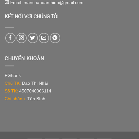
Email: mancuahoanthien@gmail.com
KẾT NỐI VỚI CHÚNG TÔI
CHUYỂN KHOẢN
PGBank
Chủ TK:
Đào Thị Nhài
Số TK:
4507040066114
Chi nhánh:
Tân Bình