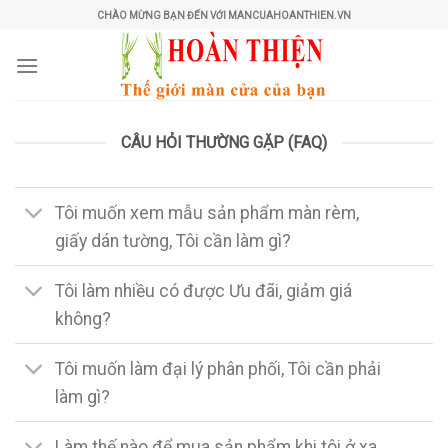
Skip
CHÀO MỪNG BẠN ĐẾN VỚI MANCUAHOANTHIEN.VN
to
content
CÂU HỎI THƯỜNG GẶP (FAQ)
Tôi muốn xem mẫu sản phẩm màn rèm,
giấy dán tường, Tôi cần làm gì?
Tôi làm nhiều có được Ưu đãi, giảm giá
không?
Tôi muốn làm đại lý phân phối, Tôi cần phải
làm gì?
Làm thế nào để mua sản phẩm khi tôi ở xa,