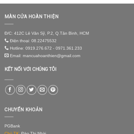
MÀN CỬA HOÀN THIỆN
Đ/C: 412C Lê Văn Sỹ, P.2, Q.Tân Bình, HCM
Điện thoại: 08.22475532
Hotline: 0919.276.672 - 0971.361.233
Email: mancuahoanthien@gmail.com
KẾT NỐI VỚI CHÚNG TÔI
CHUYỂN KHOẢN
PGBank
Chủ TK:
Đào Thị Nhài