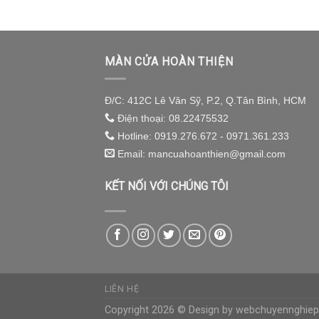
MÀN CỬA HOÀN THIỆN
Đ/C: 412C Lê Văn Sỹ, P.2, Q.Tân Bình, HCM
Điện thoại: 08.22475532
Hotline: 0919.276.672 - 0971.361.233
Email: mancuahoanthien@gmail.com
KẾT NỐI VỚI CHÚNG TÔI
LIÊN HỆ
Copyright 2026 © Design by
webchuyennghie