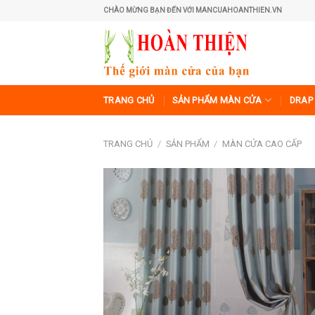
Skip
CHÀO MỪNG BẠN ĐẾN VỚI MANCUAHOANTHIEN.VN
to
content
TRANG CHỦ
SẢN PHẨM MÀN CỬA
DRAP 
TRANG CHỦ
/
SẢN PHẨM
/
MÀN CỬA CAO CẤP