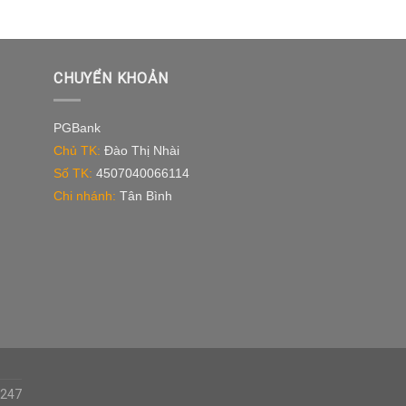
CHUYỂN KHOẢN
PGBank
Chủ TK:
Đào Thị Nhài
Số TK:
4507040066114
Chi nhánh:
Tân Bình
p247