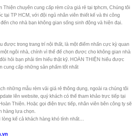
iện chuyên cung cấp rèm cửa giá rẻ tại tphcm, Chúng tôi
c tại TP HCM, với đội ngủ nhân viên thiết kế và thi công
đến cho nhà bạn không gian sống sinh động và hiện đại.
ếu được trong trang trí nội thất, là một điểm nhấn cực kỳ quan
 một ngôi nhà, chính vì thế để chọn được cho không gian nhà
đòi hỏi bạn phải tìm hiểu thật kỹ. HOÀN THIỆN hiểu được
ôn cung cấp những sản phẩm tốt nhất
ch những mẫu rèm vải giá rẻ thông dụng, ngoài ra chúng tôi
date lên website, quý khách có thể tham khảo trực tiếp tại
àn Thiện. Hoặc gọi điện trực tiếp, nhân viên bên công ty sẽ
h hàng lựa chọn.
lòng kể cả khách hàng khó tính nhất…
n.vn