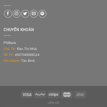
CHUYỂN KHOẢN
PGBank
Chủ TK:
Đào Thị Nhài
Số TK:
4507040066114
Chi nhánh:
Tân Bình
LIÊN HỆ