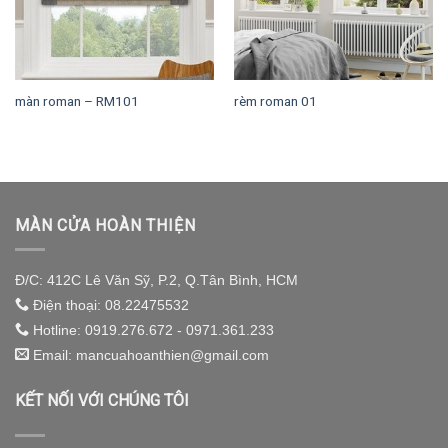
màn roman – RM101
rèm roman 01
MÀN CỬA HOÀN THIỆN
Đ/C: 412C Lê Văn Sỹ, P.2, Q.Tân Bình, HCM
Điện thoại: 08.22475532
Hotline: 0919.276.672 - 0971.361.233
Email: mancuahoanthien@gmail.com
KẾT NỐI VỚI CHÚNG TÔI