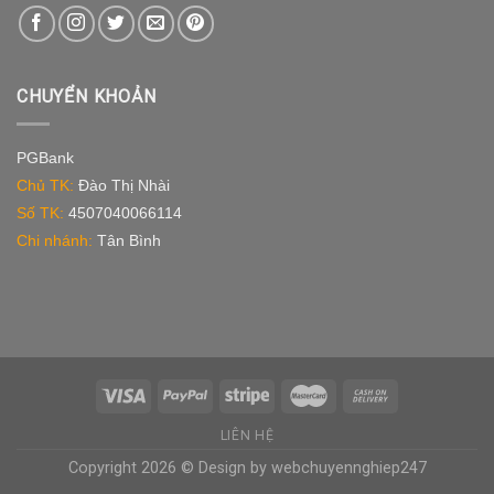
CHUYỂN KHOẢN
PGBank
Chủ TK:
Đào Thị Nhài
Số TK:
4507040066114
Chi nhánh:
Tân Bình
LIÊN HỆ
Copyright 2026 © Design by
webchuyennghiep247