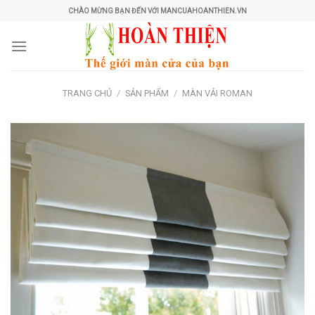
Skip
CHÀO MỪNG BẠN ĐẾN VỚI MANCUAHOANTHIEN.VN
to
content
TRANG CHỦ
/
SẢN PHẨM
/
MÀN VẢI ROMAN