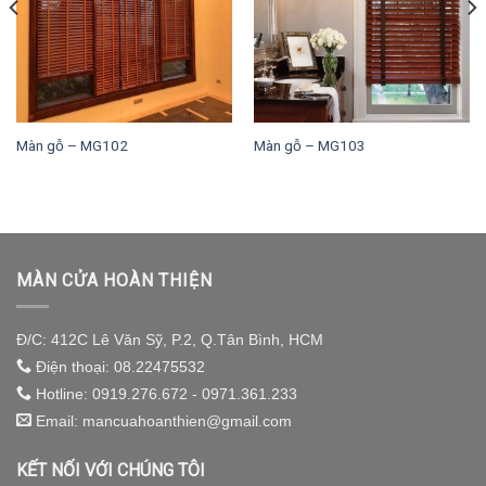
Màn gỗ – MG102
Màn gỗ – MG103
MÀN CỬA HOÀN THIỆN
Đ/C: 412C Lê Văn Sỹ, P.2, Q.Tân Bình, HCM
Điện thoại: 08.22475532
Hotline: 0919.276.672 - 0971.361.233
Email: mancuahoanthien@gmail.com
KẾT NỐI VỚI CHÚNG TÔI