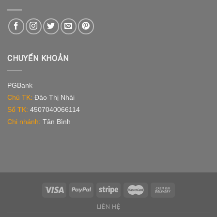
CHUYỂN KHOẢN
PGBank
Chủ TK:
Đào Thị Nhài
Số TK:
4507040066114
Chi nhánh:
Tân Bình
LIÊN HỆ