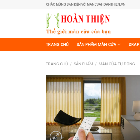
Skip
CHÀO MỪNG BẠN ĐẾN VỚI MANCUAHOANTHIEN.VN
to
content
TRANG CHỦ
SẢN PHẨM MÀN CỬA
DRAP 
TRANG CHỦ
/
SẢN PHẨM
/
MÀN CỬA TỰ ĐỘNG