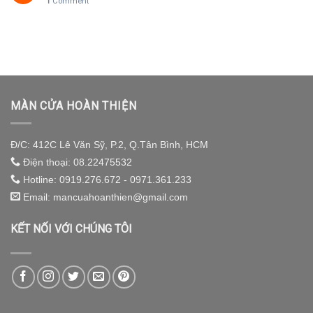
1
Comment
MÀN CỬA HOÀN THIỆN
Đ/C: 412C Lê Văn Sỹ, P.2, Q.Tân Bình, HCM
Điện thoại: 08.22475532
Hotline: 0919.276.672 - 0971.361.233
Email: mancuahoanthien@gmail.com
KẾT NỐI VỚI CHÚNG TÔI