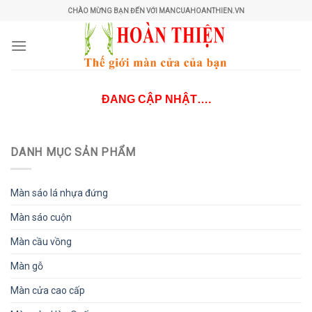
Skip
CHÀO MỪNG BẠN ĐẾN VỚI MANCUAHOANTHIEN.VN
to
content
ĐANG CẬP NHẬT….
DANH MỤC SẢN PHẨM
Màn sáo lá nhựa đứng
Màn sáo cuộn
Màn cầu vồng
Màn gỗ
Màn cửa cao cấp