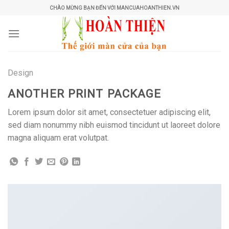
Skip
CHÀO MỪNG BẠN ĐẾN VỚI MANCUAHOANTHIEN.VN
to
content
Design
ANOTHER PRINT PACKAGE
Lorem ipsum dolor sit amet, consectetuer adipiscing elit,
sed diam nonummy nibh euismod tincidunt ut laoreet dolore
magna aliquam erat volutpat.